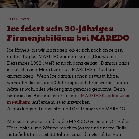
15. März 2023
Ice feiert sein 30-jähriges
Firmenjubiläum bei MAREDO
Ice lächelt, als wir ihn fragen, ob er sich noch an seinen
ersten Tag bei MAREDO erinnern kann. „Das war im
Dezember 1992“, weiß er noch ganz genau. „Damals habe
ich als Service-Mitarbeiter bei MAREDO in Bochum
angefangen.“ Wenn Ice damals schon gewusst hätte,
wohin ihn dieser Job 30 Jahre später führen würde – dann
hätte er wohl alles wieder ganz genauso gemacht. Denn
heute ist Ice Betriebsleiter unseres
MAREDO Steakhauses
in Mülheim
. Außerdem ist er inzwischen
Ausbildungsbetriebsleiter und Grilltrainer von MAREDO.
Menschen wie Ice sind es, die MAREDO zu einem Ort voller
Herzlichkeit und Wärme machen (okay, und unsere Grills
natürlich). Er ist seit 30 Jahren eines der Gesichter von