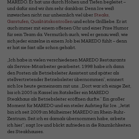
MAREDO. Er hat uns durch Höhen und Tiefen begleitet –
und dafür sind wir ihm sehr dankbar. Denn Ice weiß
inzwischen nicht nur unheimlich viel über
Steaks
,
Garstufen
,
Qualitätskontrollen
und echte Grillliebe. Er ist
auch immer mit einem offenen Ohr und einer Prise Humor
für sein Team da. Vermutlich auch, weil er genau weiß, wie
sich jeder einzelne in einem Job bei MAREDO fühlt – denn
er hat sie fast alle schon gehabt.
„Ich habe in vielen verschiedenen MAREDO Restaurants
als Service-Mitarbeiter gearbeitet. 1998 habe ich dann
den Posten als Betriebsleiter Assistent und später als
stellvertretender Betriebsleiter übernommen“, erinnert
sich Ice heute gemeinsam mit uns. „Dort war ich einige Zeit,
bis ich 2005 in Kassel im Ratskeller ein MAREDO
Steakhaus als Betriebsleiter eröffnen durfte.“ Ein großer
Moment für MAREDO und ein steiler Aufstieg für Ice. „Jetzt
bin ich seit 2009 im Mülheimer MAREDO im Rhein-Ruhr-
Zentrum. Seit ich es damals übernommen habe, arbeite
ich hier“, sagt Ice und blickt zufrieden in die Räumlichkeiten
des Steakhauses.