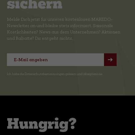
sichern
Melde Dich jetzt für unseren kostenlosen MAREDO-
Newsletter an und bleibe stets informiert. Saisonale
Köstlichkeiten? News aus dem Unternehmen? Aktionen
und Rabatte? Dir entgeht nichts.
Ich habe die
Datenschutzbestimmungen
gelesen und akzeptiere sie.
Hungrig?