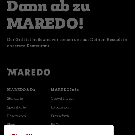
Dann ab zu
MAREDO!
Der Grill ist heiß und wir freuen uns auf Deinen Besuch in
unserem Restaurant.
MAREDO & Du
MAREDO Info
Standorte
Crowd Invest
Speisekarte
Expansion
Reservieren
Pressefach
Shop
FAQ
Karriere
Newsletter