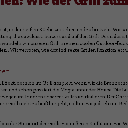
llen: Wie der Grill zu
t, in der heißen Küche zu stehen und zu brutzeln. Wir wo
g, die es zulässt, kurzerhand auf den Grill. Denn der ist vi
rwandeln wir unseren Grill in einen coolen Outdoor-Back
en“. Wir verraten, wie das indirekte Grillen funktioniert 
nen
Effekt, der sich im Grill abspielt, wenn wir die Brenner s
ten und schon passiert die Magie unter der Haube: Die Luf
wegen im Inneren unseres Grills zu zirkulieren. Der Gar
m Grill nicht zu heiß hergeht, sollten wir jedoch mit Be
dass der Standort des Grills vor äußeren Einflüssen wie W