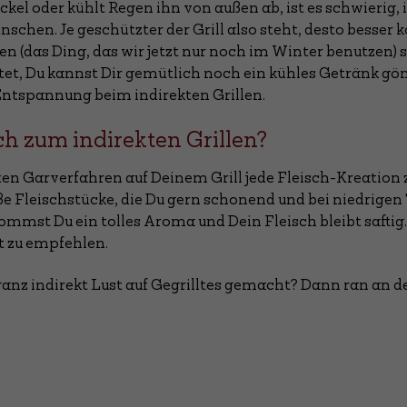
ckel oder kühlt Regen ihn von außen ab, ist es schwierig
nschen. Je geschützter der Grill also steht, desto besser 
 (das Ding, das wir jetzt nur noch im Winter benutzen) s
tet, Du kannst Dir gemütlich noch ein kühles Getränk g
Entspannung beim indirekten Grillen.
ch zum indirekten Grillen?
n Garverfahren auf Deinem Grill jede Fleisch-Kreation z
ße Fleischstücke, die Du gern schonend und bei niedrig
bekommst Du ein tolles Aroma und Dein Fleisch bleibt safti
rt zu empfehlen.
ganz indirekt Lust auf Gegrilltes gemacht? Dann ran an 