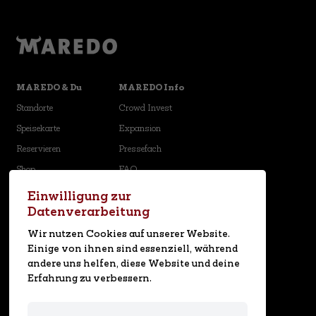
MAREDO & Du
MAREDO Info
Standorte
Crowd Invest
Speisekarte
Expansion
Reservieren
Pressefach
Shop
FAQ
Karriere
Newsletter
Einwilligung zur
Datenverarbeitung
Social Media
Wir nutzen Cookies auf unserer Website.
Einige von ihnen sind essenziell, während
andere uns helfen, diese Website und deine
MAREDO App
Erfahrung zu verbessern.